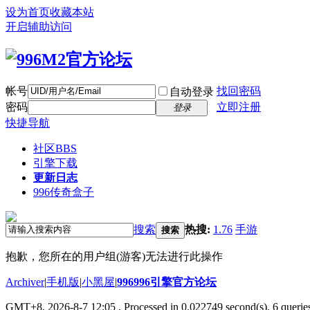
设为首页
收藏本站
开启辅助访问
帐号
找回密码
自动登录
密码
立即注册
登录
快捷导航
社区
BBS
引擎下载
更新日志
996传奇盒子
搜索
热搜:
1.76
手游
搜索
抱歉，您所在的用户组(游客)无法进行此操作
Archiver
|
手机版
|
小黑屋
|
996996引擎官方论坛
GMT+8, 2026-8-7 12:05
, Processed in 0.022749 second(s), 6 queries