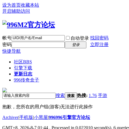
设为首页
收藏本站
开启辅助访问
帐号
找回密码
自动登录
密码
立即注册
登录
快捷导航
社区
BBS
引擎下载
更新日志
996传奇盒子
搜索
热搜:
1.76
手游
搜索
抱歉，您所在的用户组(游客)无法进行此操作
Archiver
|
手机版
|
小黑屋
|
996996引擎官方论坛
GMT+8, 2026-8-7 01:44
, Processed in 0.022010 second(s), 6 queries