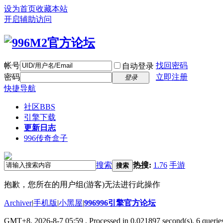
设为首页
收藏本站
开启辅助访问
帐号
找回密码
自动登录
密码
立即注册
登录
快捷导航
社区
BBS
引擎下载
更新日志
996传奇盒子
搜索
热搜:
1.76
手游
搜索
抱歉，您所在的用户组(游客)无法进行此操作
Archiver
|
手机版
|
小黑屋
|
996996引擎官方论坛
GMT+8, 2026-8-7 05:59
, Processed in 0.021897 second(s), 6 queries