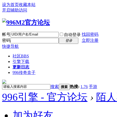
设为首页
收藏本站
开启辅助访问
帐号
找回密码
自动登录
密码
立即注册
登录
快捷导航
社区
BBS
引擎下载
更新日志
996传奇盒子
搜索
热搜:
1.76
手游
搜索
996引擎 - 官方论坛
›
陌人
加为好友