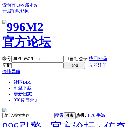
设为首页
收藏本站
开启辅助访问
帐号
找回密码
自动登录
密码
立即注册
登录
快捷导航
社区
BBS
引擎下载
更新日志
996传奇盒子
搜索
热搜:
1.76
手游
搜索
996引擎 - 官方论坛
›
传奇