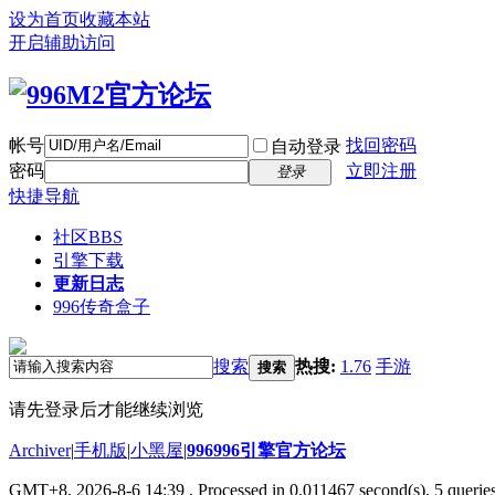
设为首页
收藏本站
开启辅助访问
帐号
找回密码
自动登录
密码
立即注册
登录
快捷导航
社区
BBS
引擎下载
更新日志
996传奇盒子
搜索
热搜:
1.76
手游
搜索
请先登录后才能继续浏览
Archiver
|
手机版
|
小黑屋
|
996996引擎官方论坛
GMT+8, 2026-8-6 14:39
, Processed in 0.011467 second(s), 5 queries