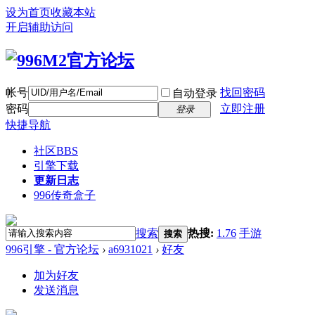
设为首页
收藏本站
开启辅助访问
帐号
找回密码
自动登录
密码
立即注册
登录
快捷导航
社区
BBS
引擎下载
更新日志
996传奇盒子
搜索
热搜:
1.76
手游
搜索
996引擎 - 官方论坛
›
a6931021
›
好友
加为好友
发送消息