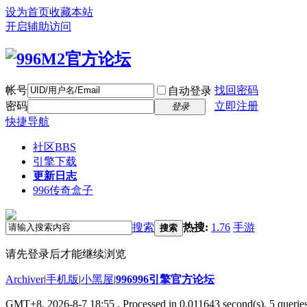
设为首页
收藏本站
开启辅助访问
帐号
找回密码
自动登录
密码
立即注册
登录
快捷导航
社区
BBS
引擎下载
更新日志
996传奇盒子
搜索
热搜:
1.76
手游
搜索
请先登录后才能继续浏览
Archiver
|
手机版
|
小黑屋
|
996996引擎官方论坛
GMT+8, 2026-8-7 18:55
, Processed in 0.011643 second(s), 5 queries