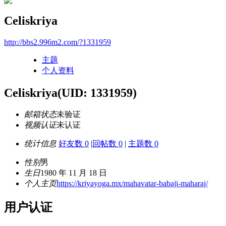
Celiskriya
http://bbs2.996m2.com/?1331959
主题
个人资料
Celiskriya
(UID: 1331959)
邮箱状态
未验证
视频认证
未认证
统计信息
好友数 0
|
回帖数 0
|
主题数 0
性别
男
生日
1980 年 11 月 18 日
个人主页
https://kriyayoga.mx/mahavatar-babaji-maharaj/
用户认证