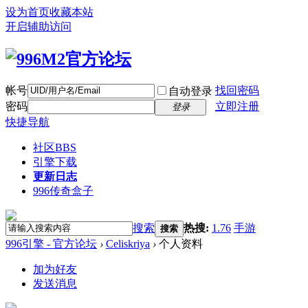
设为首页
收藏本站
开启辅助访问
帐号
找回密码
自动登录
密码
立即注册
登录
快捷导航
社区
BBS
引擎下载
更新日志
996传奇盒子
搜索
热搜:
1.76
手游
搜索
996引擎 - 官方论坛
›
Celiskriya
›
个人资料
加为好友
发送消息