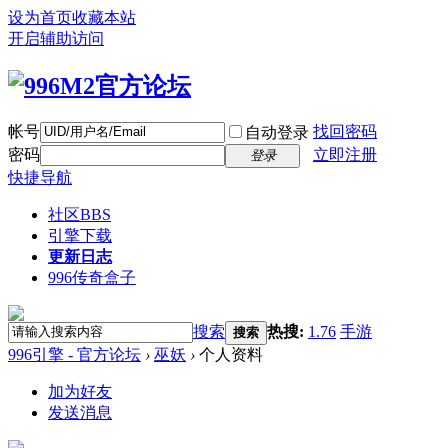
设为首页
收藏本站
开启辅助访问
帐号
找回密码
自动登录
密码
立即注册
登录
快捷导航
社区
BBS
引擎下载
更新日志
996传奇盒子
搜索
热搜:
1.76
手游
搜索
996引擎 - 官方论坛
›
巫妖
›
个人资料
加为好友
发送消息