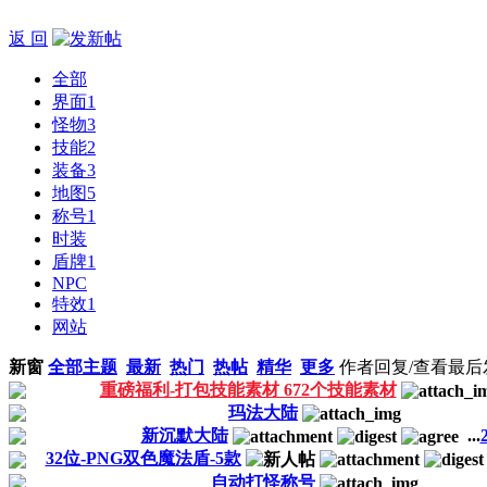
返 回
全部
界面
1
怪物
3
技能
2
装备
3
地图
5
称号
1
时装
盾牌
1
NPC
特效
1
网站
新窗
全部主题
最新
热门
热帖
精华
更多
作者
回复/查看
最后
重磅福利-打包技能素材 672个技能素材
玛法大陆
新沉默大陆
...
32位-PNG双色魔法盾-5款
自动打怪称号