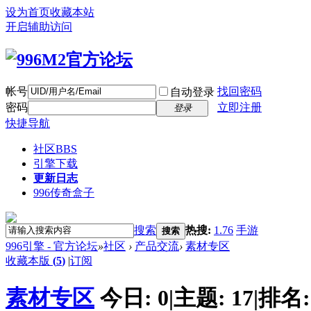
设为首页
收藏本站
开启辅助访问
帐号
找回密码
自动登录
密码
立即注册
登录
快捷导航
社区
BBS
引擎下载
更新日志
996传奇盒子
搜索
热搜:
1.76
手游
搜索
996引擎 - 官方论坛
»
社区
›
产品交流
›
素材专区
收藏本版
(
5
)
|
订阅
素材专区
今日:
0
|
主题:
17
|
排名