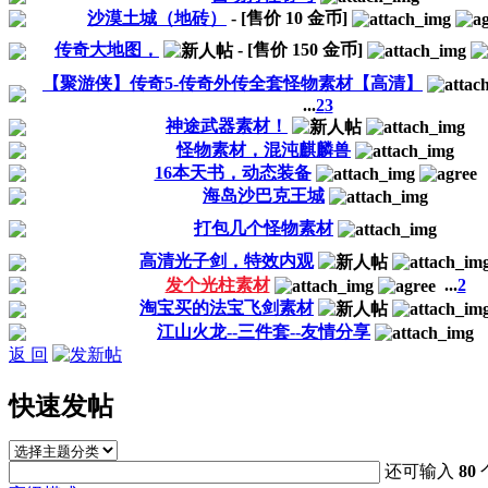
沙漠土城（地砖）
- [售价
10
金币]
传奇大地图，
- [售价
150
金币]
【聚游侠】传奇5-传奇外传全套怪物素材【高清】
...
2
3
神途武器素材！
怪物素材，混沌麒麟兽
16本天书，动态装备
海岛沙巴克王城
打包几个怪物素材
高清光子剑，特效内观
发个光柱素材
...
2
淘宝买的法宝飞剑素材
江山火龙--三件套--友情分享
返 回
快速发帖
还可输入
80